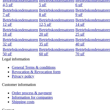
Betriebskondensatoren
Betriebskondensatoren
Betriebskondensatore
4,5 µF
5 µF
6 µF
Betriebskondensatoren
Betriebskondensatoren
Betriebskondensatore
7 µF
8 µF
9 µF
Betriebskondensatoren
Betriebskondensatoren
Betriebskondensatore
12 µF
12,5 µF
14 µF
Betriebskondensatoren
Betriebskondensatoren
Betriebskondensatore
18 µF
20 µF
25 µF
Betriebskondensatoren
Betriebskondensatoren
Betriebskondensatore
32 µF
35 µF
40 µF
Betriebskondensatoren
Betriebskondensatoren
Betriebskondensatore
50 µF
60 µF
70 µF
Legal information
General Terms & conditions
Revocation & Revocation form
Privacy policy
Customer information
Order process & payment
Information for companies
Shipping costs