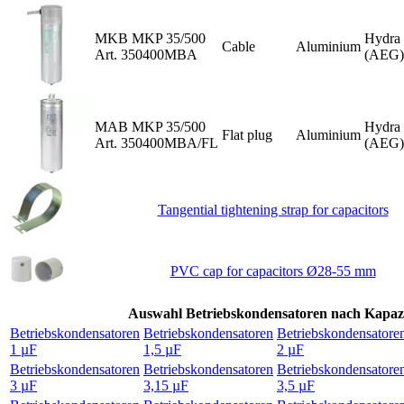
MKB MKP 35/500
Hydra
Cable
Aluminium
Art. 350400MBA
(AEG)
MAB MKP 35/500
Hydra
Flat plug
Aluminium
Art. 350400MBA/FL
(AEG)
Tangential tightening strap for capacitors
PVC cap for capacitors Ø28-55 mm
Auswahl Betriebskondensatoren nach Kapazi
Betriebskondensatoren
Betriebskondensatoren
Betriebskondensatore
1 µF
1,5 µF
2 µF
Betriebskondensatoren
Betriebskondensatoren
Betriebskondensatore
3 µF
3,15 µF
3,5 µF