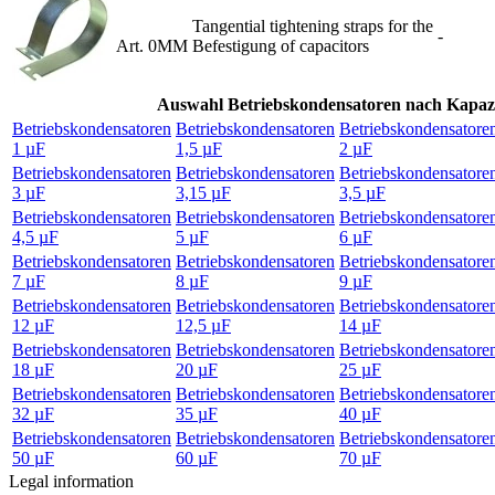
Tangential tightening straps for the
-
Art. 0MM
Befestigung of capacitors
Auswahl Betriebskondensatoren nach Kapazi
Betriebskondensatoren
Betriebskondensatoren
Betriebskondensatore
1 µF
1,5 µF
2 µF
Betriebskondensatoren
Betriebskondensatoren
Betriebskondensatore
3 µF
3,15 µF
3,5 µF
Betriebskondensatoren
Betriebskondensatoren
Betriebskondensatore
4,5 µF
5 µF
6 µF
Betriebskondensatoren
Betriebskondensatoren
Betriebskondensatore
7 µF
8 µF
9 µF
Betriebskondensatoren
Betriebskondensatoren
Betriebskondensatore
12 µF
12,5 µF
14 µF
Betriebskondensatoren
Betriebskondensatoren
Betriebskondensatore
18 µF
20 µF
25 µF
Betriebskondensatoren
Betriebskondensatoren
Betriebskondensatore
32 µF
35 µF
40 µF
Betriebskondensatoren
Betriebskondensatoren
Betriebskondensatore
50 µF
60 µF
70 µF
Legal information